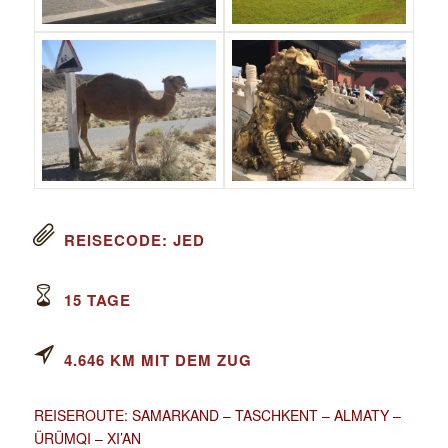
REISECODE: JED
15 TAGE
4.646 KM MIT DEM ZUG
REISEROUTE: SAMARKAND – TASCHKENT – ALMATY –
ÜRÜMQI – XI’AN