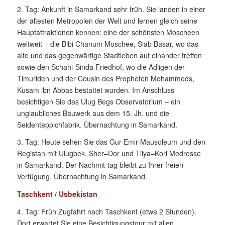
2. Tag: Ankunft in Samarkand sehr früh. Sie landen in einer
der ältesten Metropolen der Welt und lernen gleich seine
Hauptattraktionen kennen: eine der schönsten Moscheen
weltweit – die Bibi Chanum Moschee, Siab Basar, wo das
alte und das gegenwärtige Stadtleben auf einander treffen
sowie den Schahi-Sinda Friedhof, wo die Adligen der
Timuriden und der Cousin des Propheten Mohammeds,
Kusam ibn Abbas bestattet wurden. Im Anschluss
besichtigen Sie das Ulug Begs Observatorium – ein
unglaubliches Bauwerk aus dem 15. Jh. und die
Seidenteppichfabrik. Übernachtung in Samarkand.
3. Tag: Heute sehen Sie das Gur-Emir-Mausoleum und den
Registan mit Ulugbek, Sher–Dor und Tilya–Kori Medresse
in Samarkand. Der Nachmit-tag bleibt zu Ihrer freien
Verfügung. Übernachtung in Samarkand.
Taschkent / Usbekistan
4. Tag: Früh Zugfahrt nach Taschkent (etwa 2 Stunden).
Dort erwartet Sie eine Besichtigungstour mit allen