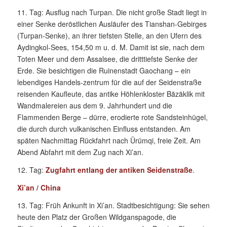
11. Tag: Ausflug nach Turpan. Die nicht große Stadt liegt in
einer Senke deröstlichen Ausläufer des Tianshan-Gebirges
(Turpan-Senke), an ihrer tiefsten Stelle, an den Ufern des
Aydingkol-Sees, 154,50 m u. d. M. Damit ist sie, nach dem
Toten Meer und dem Assalsee, die dritttiefste Senke der
Erde. Sie besichtigen die Ruinenstadt Gaochang – ein
lebendiges Handels-zentrum für die auf der Seidenstraße
reisenden Kaufleute, das antike Höhlenkloster Bäzäklik mit
Wandmalereien aus dem 9. Jahrhundert und die
Flammenden Berge – dürre, erodierte rote Sandsteinhügel,
die durch durch vulkanischen Einfluss entstanden. Am
späten Nachmittag Rückfahrt nach Ürümqi, freie Zeit. Am
Abend Abfahrt mit dem Zug nach Xi’an.
12. Tag:
Zugfahrt entlang der antiken Seidenstraße
.
Xi’an / China
13. Tag: Früh Ankunft in Xi’an. Stadtbesichtigung: Sie sehen
heute den Platz der Großen Wildganspagode, die